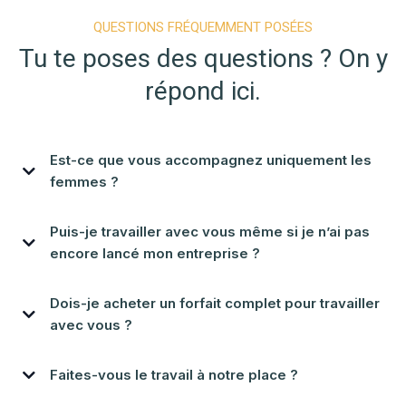
QUESTIONS FRÉQUEMMENT POSÉES
Tu te poses des questions ? On y
répond ici.
Est-ce que vous accompagnez uniquement les
femmes ?
Pas du tout. Même si plusieurs de nos services ont été pensés pour les
Puis-je travailler avec vous même si je n’ai pas
entrepreneures, nous accompagnons aussi des hommes, des duos, des
équipes et des personnes de tous horizons. Ce qui compte, c’est votre
encore lancé mon entreprise ?
projet.
Oui, c’est même souvent le meilleur moment pour commencer. Nous
Dois-je acheter un forfait complet pour travailler
vous aidons à structurer vos idées, éviter les pièges de départ et bâtir
des bases solides pour la suite.
avec vous ?
Non. Vous pouvez choisir parmi des outils à petit prix, des séances à la
Faites-vous le travail à notre place ?
carte ou des accompagnements sur mesure. On s’adapte à votre budget
et à votre niveau d’avancement.